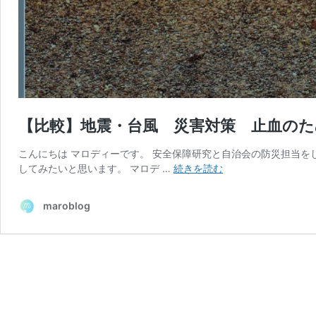
【比較】地震・台風 災害対策 止血の
こんにちは マロディーです。 安全保障研究と自治会の防災担当を
【比
してみたいと思います。 マロデ …
続きを読む
較】
地
maroblog
震・
台
風
災
害
対
策
止