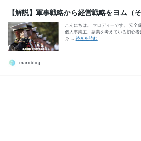
【解説】軍事戦略から経営戦略をヨム（そ
こんにちは。 マロディーです。 安
個人事業主、副業を考えている初心者
【解
身 …
続きを読む
説】
軍
事
maroblog
戦
略
か
ら
経
営
戦
略
を
ヨ
ム
（そ