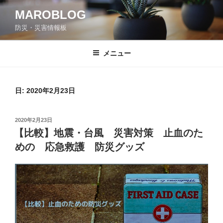
コ
MAROBLOG
ン
防災・災害情報板
テ
ン
ツ
メニュー
へ
ス
キ
日:
2020年2月23日
ッ
プ
投
2020年2月23日
稿
【比較】地震・台風 災害対策 止血のた
日:
めの 応急救護 防災グッズ