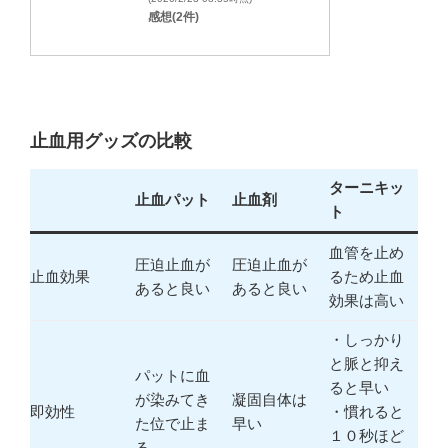
感想(2件)
止血用グッズの比較
ターニキッ
止血パット
止血剤
ト
血管を止め
圧迫止血が
圧迫止血が
止血効果
るため止血
あると良い
あると良い
効果は高い
・しっかり
と脈と抑え
パットに血
ると早い
が染みてき
凝固自体は
即効性
・慣れると
た位で止ま
早い
１０秒ほど
る