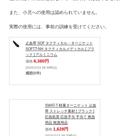
また、小児への使用は認められていません。
実際の使用には、事前の訓練を受けてください。
止血帯 SOF タクティカル・ターニケット
SOFTT-NH タクティカルメディカル [ ブラ
ック ] アルミニウム
6,380円
価格:
(2020/2/23 08:36時点)
感想(0件)
SWAT-T 軽量ターニケット 止血
帯 ストレッチ素材 [ ブラック ]
応急処置 応急手当 手当て 救急
用品 救護用品
1,628円
価格:
(2020/2/23 08:35時点)