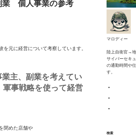
副業 個人事業の参考
マロディー
験を元に経営について考察しています。
陸上自衛官→
サイバーセキ
の通勤時間や
す。
事業主、副業を考えてい
、軍事戦略を使って経営
を閉めた店舗
や
検索