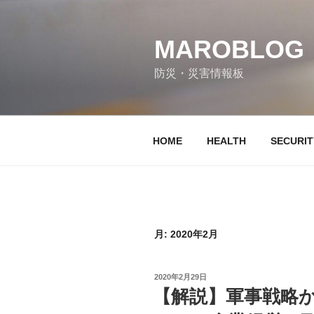
コ
ン
テ
MAROBLOG
ン
防災・災害情報板
ツ
へ
ス
キ
HOME
HEALTH
SECURIT
ッ
プ
月:
2020年2月
投
2020年2月29日
稿
【解説】軍事戦略
日: