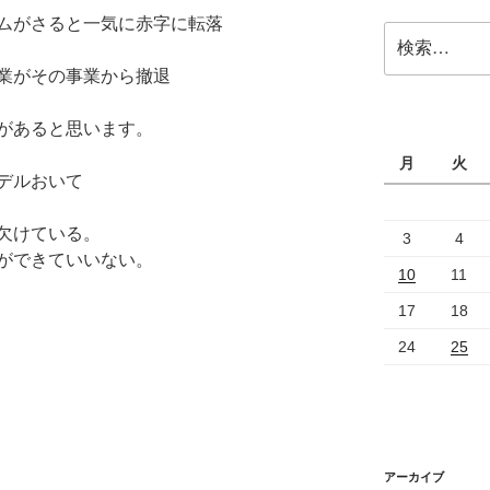
ムがさると一気に
赤字に転落
検
索:
業がその
事業から撤退
があると思います。
月
火
デルおいて
欠けている。
3
4
ができていいない。
10
11
17
18
24
25
アーカイブ